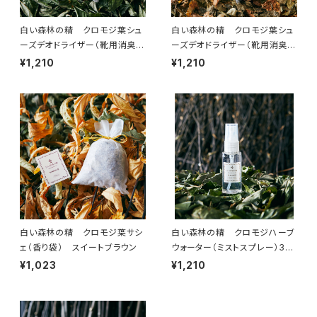
白い森林の精 クロモジ葉シュ
白い森林の精 クロモジ葉シュ
ーズデオドライザー（靴用消臭乾
ーズデオドライザー（靴用消臭乾
燥剤）フレッシュグリーン 約25g
燥剤） スイートブラウン 約31
¥1,210
¥1,210
×2
g×2
白い森林の精 クロモジ葉サシ
白い森林の精 クロモジハーブ
ェ（香り袋） スイートブラウン
ウォーター（ミストスプレー）35
ml
¥1,023
¥1,210