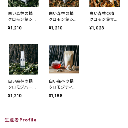
白い森林の精
白い森林の精
白い森林の精
クロモジ葉シュ
クロモジ葉シュ
クロモジ葉サシ
ーズデオドライ
ーズデオドライ
ェ（香り袋） ス
¥1,210
¥1,210
¥1,023
ザー（靴用消臭
ザー（靴用消臭
イートブラウン
乾燥剤）フレッシ
乾燥剤） スイ
ュグリーン 約25
ートブラウン
g×2
約31g×2
白い森林の精
白い森林の精
クロモジハーブ
クロモジティー
ウォーター（ミス
（煮出し用ティー
¥1,210
¥1,188
トスプレー）35m
バッグ）
l
生産者Profile